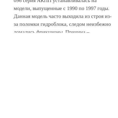
096 серия АКПП устанавливалась на
модели, выпущенные с 1990 по 1997 годы.
Данная модель часто выходила из строя из-
за поломки гидроблока, следом неизбежно
ломались фрикционы. Причина –
высыхание резиновых поршневых
уплотнителей, не способных удерживать
масло. Для устранения поломки нужно
заменить уплотнители и фрикционы, в
редких случаях полной замены требует
гидроблок;
АКПП ZF 5HP19 серии введена в
эксплуатацию в 1996 году и используется на
некоторых серийных авто до сих пор.
Данная трансмиссия обладает высокими