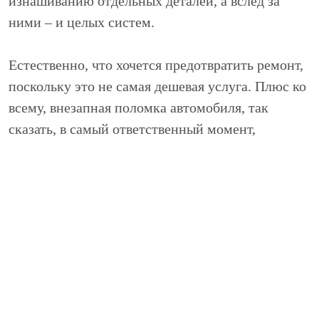
изнашиванию отдельных деталей, а вслед за
ними – и целых систем.
Естественно, что хочется предотвратить ремонт,
поскольку это не самая дешевая услуга. Плюс ко
всему, внезапная поломка автомобиля, так
сказать, в самый ответственный момент,
нарушит все возможные планы. С целью
предотвращения упомянутых неприятных
последствий проводится современная услуга
техобслуживания авто модели Сирокко –
диагностика.
Данная услуга может
проводиться как внепланово, то есть в случае
каких-либо подозрений автомобилиста на
счет исправности авто, или же регулярно, что