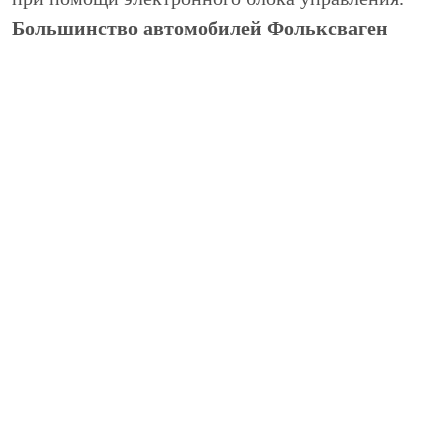
Большинство автомобилей Фольксваген
комплектуется бесконтактными датчиками,
оптическими, индуктивными и "датчиками
Холла", самыми распространенными в
системах зажигания современных
автомобилей. Неоспоримое преимущество
бесконтактных датчиков – простое
обслуживание, которое сводится к замене
вышедших из строя свечей.
Центробежный регулятор изменяет положение
кулачка контактного датчика или шторки
безконтактного, открывая доступ искре к
цилиндру в точно обозначенное время.
Вакуумный регулятор меняет положение