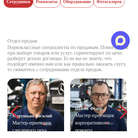
Сотрудники
Реквизиты
Оборудование
Фотогалерея
Отдел продаж
Первоклассные специалисты по продажам. Помогут вам
при выборе товаров или услуг, сориентируют по цене,
разберут детали договора. Если вы не знаете, что
подойдет именно вам или как правильно заказать слугу,
то свяжитесь с сотрудниками отдела продаж.
Шатов Фёдор
Мастер-приемщик
Марушкин Василий
Мастер-приемщик
корпоративного
слесарного цеха
ремонта