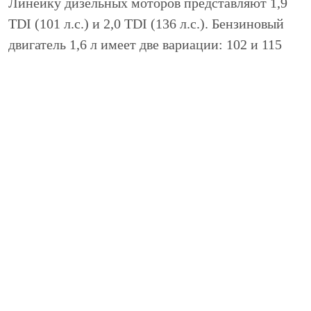
Линейку дизельных моторов представляют 1,9
TDI (101 л.с.) и 2,0 TDI (136 л.с.). Бензиновый
двигатель 1,6 л имеет две вариации: 102 и 115
л.с. Первая с традиционной системой впрыска,
вторая с системой FSI.
Диагностика Volkswagen Touran
Все знают, что качество и надежность немецких
автомобилей на высоте – они способны
выхаживать без капитального ремонта по 100-
300 тысяч, а двигатели – по 500 и более тысяч.
Но для этого надо проводить регулярную
диагностику и вовремя делать текущий ремонт.
В СЦ «НИВЮС» ремонт Фольксваген Туран
проводится только после диагностики. Она
может быть стендовой (через подключение к